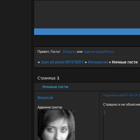
Привет, Гость!
Войдите
или
зарегистрируйтесь
.
»
Just all about MYSTERY
»
Интересно
»
Ночные гости
Страница:
1
Ночные гости
Поделиться
2007-10-18 
Moomzik
Страшно и не объясним
Администратор
0