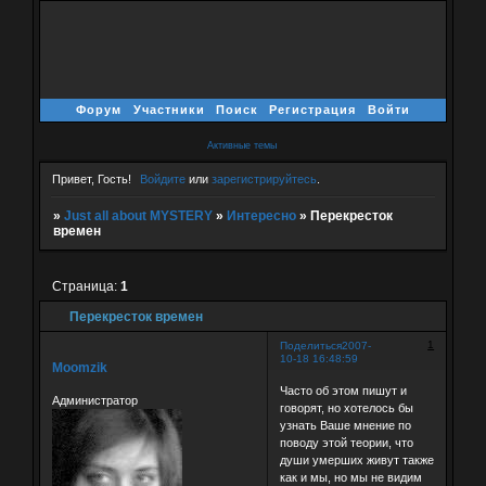
Форум
Участники
Поиск
Регистрация
Войти
Активные темы
Привет, Гость!
Войдите
или
зарегистрируйтесь
.
»
Just all about MYSTERY
»
Интересно
»
Перекресток
времен
Страница:
1
Перекресток времен
1
Поделиться
2007-
10-18 16:48:59
Moomzik
Часто об этом пишут и
Администратор
говорят, но хотелось бы
узнать Ваше мнение по
поводу этой теории, что
души умерших живут также
как и мы, но мы не видим