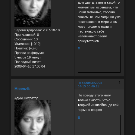
друг друга, а вот в какой то
момент мы осознаем, что
наши любимые, хорошо
знакомые нам люди, но уже
покоящееся в мире ином,
живут рядом с нами и
Зарегистрирован
: 2007-10-18
частенько о себе
Приглашений:
0
напоминают своим
Сообщений:
13
присутствием.
Уважение:
[+0/-0]
Позитив:
[+0/-0]
0
Провел на форуме:
5 часов 19 минут
Последний визит:
2008-04-16 17:03:04
2
Поделиться
2008-
04-15 00:49:11
Moomzik
По поводу этого могу
Администратор
только сказать, что с
теорией Энштейна, до сей
поры не спорю)
0