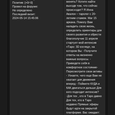
менять? Хотите найти
Позитив:
[+0/-0]
выходв том, что сейчас
Провел на форуме:
происходит? Я Инна
Не определено
Авалон – таролог с 20-
Последний визит:
2024-05-14 15:45:06
летним стажем. Маг 15
аркана. Помогу Вам
наладить свою жизнь,
определить ориентиры для
своего развития и обрести
благополучие 11 апреля
стартует мой интенсив
«Таро: 3D взгляд», на
котором Вы: -Получите
ответы на жизненно
важные вопросы. -
Приведете себя в
комфортное состояние-
Пересмотрите свои активы
- Узнаете, чего еще Вам не
хватает для движения
вперед - Поймете КУДА и
КАК двигаться дальше Для
кого подходит интенсив?
-Для тех , кто в Таро давно
Для тех, кто в Таро
недавно Прямые эфиры
будут идти на закрытой
платформе. Вас ожидает: