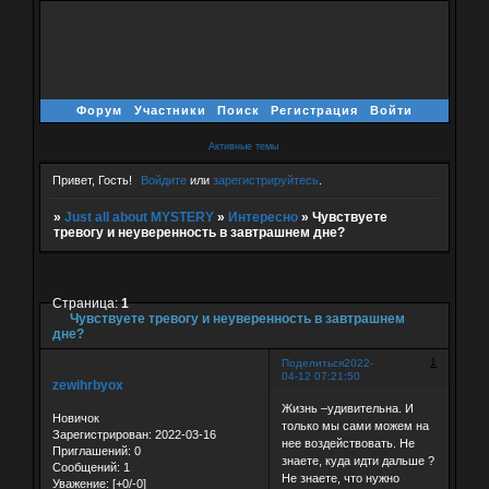
Форум
Участники
Поиск
Регистрация
Войти
Активные темы
Привет, Гость!
Войдите
или
зарегистрируйтесь
.
»
Just all about MYSTERY
»
Интересно
»
Чувствуете
тревогу и неуверенность в завтрашнем дне?
Страница:
1
Чувствуете тревогу и неуверенность в завтрашнем
дне?
1
Поделиться
2022-
04-12 07:21:50
zewihrbyox
Жизнь –удивительна. И
Новичок
только мы сами можем на
Зарегистрирован
: 2022-03-16
нее воздействовать. Не
Приглашений:
0
знаете, куда идти дальше ?
Сообщений:
1
Не знаете, что нужно
Уважение:
[+0/-0]